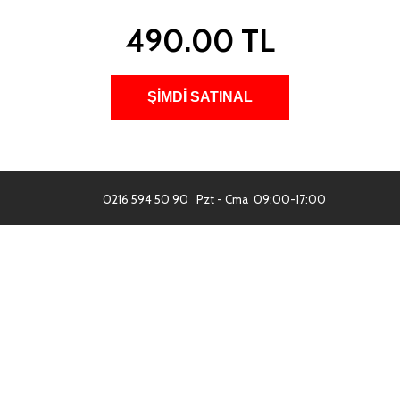
490.00 TL
ŞİMDİ SATINAL
0216 594 50 90   Pzt - Cma  09:00-17:00